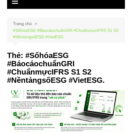
Trang chủ
#SốhóaESG #BáocáochuẩnGRI #ChuẩnmựcIFRS S1 S2
#NềntảngsốESG #VietESG.
Thẻ:
#SốhóaESG
#BáocáochuẩnGRI
#ChuẩnmựcIFRS S1 S2
#NềntảngsốESG #VietESG.