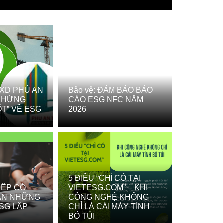
XD PHÚ AN
Bảo vệ: ĐẢM BẢO BÁO
 CHỨNG
CÁO ESG NFC NĂM
ỐT” VỀ ESG
2026
5 ĐIỀU “CHỈ CÓ TẠI
IỆP CÓ
VIETESG.COM” – KHI
ỊNH 1413/QĐ-TTG: BẢN LỀ CHIẾN LƯỢ
ẦN NHỮNG
CÔNG NGHỆ KHÔNG
SG LẤP
CHỈ LÀ CÁI MÁY TÍNH
NG VỐN XANH”
BỎ TÚI