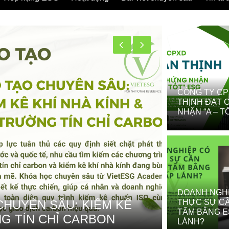
CÔNG TY CP
THỊNH ĐẠT
NHẬN “A – T
DOANH NGH
HUYÊN SÂU: KIỂM KÊ
QUYẾT Đ
THỰC SỰ C
TẤM BẰNG E
NG TÍN CHỈ CARBON
CỬA “DÒ
LÁNH?