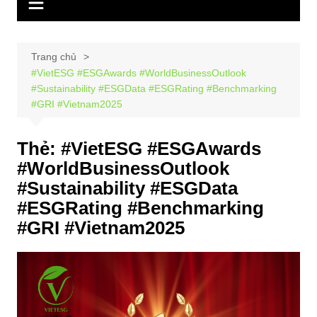
Trang chủ
#VietESG #ESGAwards #WorldBusinessOutlook
#Sustainability #ESGData #ESGRating #Benchmarking
#GRI #Vietnam2025
Thẻ:
#VietESG #ESGAwards
#WorldBusinessOutlook
#Sustainability #ESGData
#ESGRating #Benchmarking
#GRI #Vietnam2025