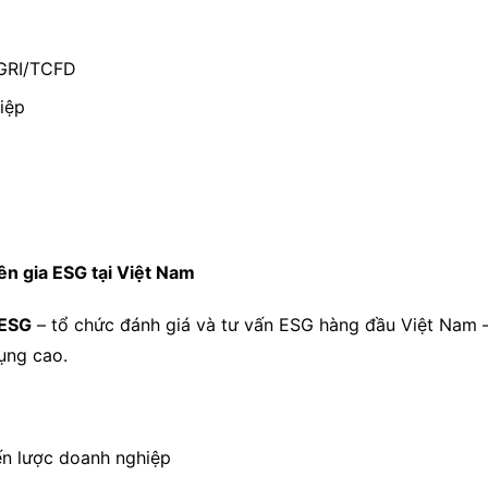
 GRI/TCFD
iệp
ên gia ESG tại Việt Nam
tESG
– tổ chức đánh giá và tư vấn ESG hàng đầu Việt Nam –
ụng cao.
ến lược doanh nghiệp