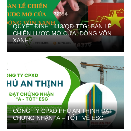
QUYẾT ĐỊNH 1413/QĐ-TTG: BẢN LỀ
CHIẾN LƯỢC MỞ CỬA “DÒNG VỐN
XANH”
CÔNG TY CPXD PHÚ AN THỊNH ĐẠT
CHỨNG NHẬN “A – TỐT” VỀ ESG