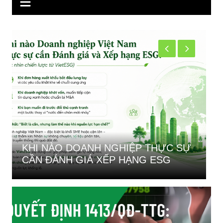
CHƯƠNG TRÌNH ĐÀO T
NGHIỆP THỰC SỰ
SÂU: KIỂM KÊ KHÍ NHÀ K
P HẠNG ESG
TRƯỜNG TÍN CHỈ CARB