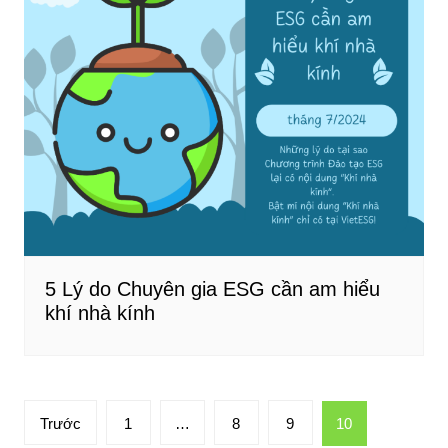
5 Lý do Chuyên gia ESG cần am hiểu
khí nhà kính
Phân
Trước
1
…
8
9
10
trang