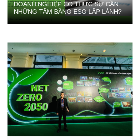
DOANH NGHIỆP CÓ THỰC SỰ CẦN
NHỮNG TẤM BẰNG ESG LẤP LÁNH?