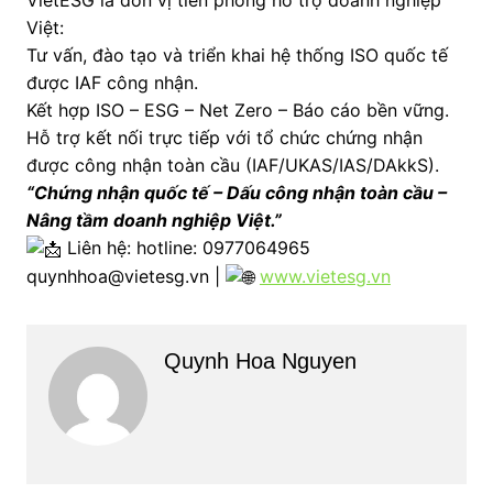
VietESG là đơn vị tiên phong hỗ trợ doanh nghiệp
Việt:
Tư vấn, đào tạo và triển khai hệ thống ISO quốc tế
được IAF công nhận.
Kết hợp ISO – ESG – Net Zero – Báo cáo bền vững.
Hỗ trợ kết nối trực tiếp với tổ chức chứng nhận
được công nhận toàn cầu (IAF/UKAS/IAS/DAkkS).
“Chứng nhận quốc tế – Dấu công nhận toàn cầu –
Nâng tầm doanh nghiệp Việt.”
Liên hệ: hotline: 0977064965
quynhhoa@vietesg.vn |
www.vietesg.vn
Quynh Hoa Nguyen