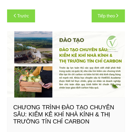
Điều
Trước
Tiếp theo
hướng
bài
viết
CHƯƠNG TRÌNH ĐÀO TẠO CHUYÊN
SÂU: KIỂM KÊ KHÍ NHÀ KÍNH & THỊ
TRƯỜNG TÍN CHỈ CARBON