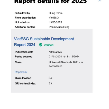
BÁO CÁO PHÁT TRIỂN BỀN VỮNG VIETESG: