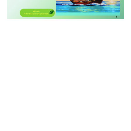
Chủ đề: TỪ VIỆT NAM RA BIỂN LỚN
Ngày 13/03/2025, VietESG chính thức công bố Báo
cáo Phát triển Bền vững năm 2024, đánh dấu một
bước tiến quan trọng trong hành trình hướng tới
một nền kinh tế xanh, minh bạch và phát triển bền
vững. Báo cáo được thực hiện theo Tiêu chuẩn Báo
cáo Toàn cầu (GRI) và đã được tổ chức công nhận,
khẳng định cam kết của VietESG trong việc nâng
cao tính minh bạch và chuẩn hóa các hoạt động
ESG tại Việt Nam.
Tầm quan trọng của Báo cáo Phát triển Bền vững
Trong bối cảnh hội nhập sâu rộng, các doanh nghiệp