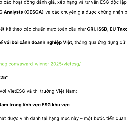
 các hoạt động đánh giá, xếp hạng và tư vấn ESG độc lập
SG Analysts (CESGA)
và các chuyên gia được chứng nhận 
iết kế theo các chuẩn mực toàn cầu như
GRI
,
ISSB
,
EU Tax
tế với bối cảnh doanh nghiệp Việt
, thông qua ứng dụng dữ l
emag.com/award-winner-2025/vietesg/
025”
với VietESG và thị trường Việt Nam:
 Nam trong lĩnh vực ESG khu vực
nhất được vinh danh tại hạng mục này – một bước tiến quan