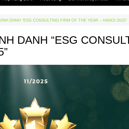
INH DANH “ESG CONSULTING FIRM OF THE YEAR – HANOI 2025”
NH DANH “ESG CONSULT
5”