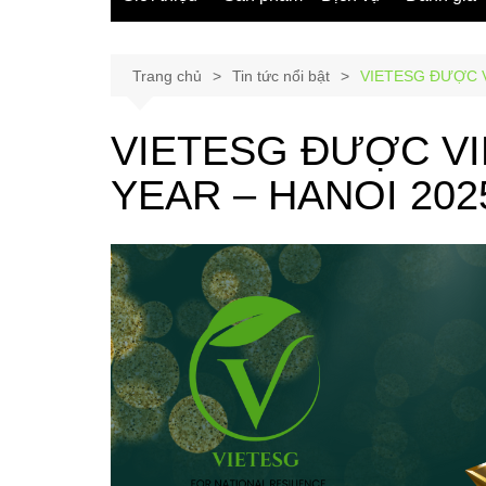
Trang chủ
Tin tức nổi bật
VIETESG ĐƯỢC V
VIETESG ĐƯỢC VI
YEAR – HANOI 202