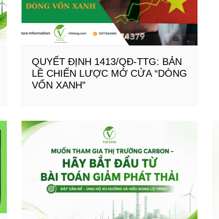
QUYẾT ĐỊNH 1413/QĐ-TTG: BẢN
LỀ CHIẾN LƯỢC MỞ CỬA “DÒNG
VỐN XANH”