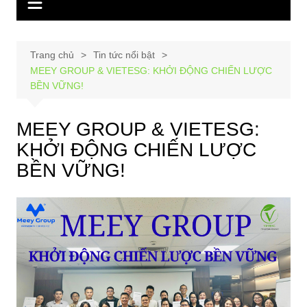
Trang chủ
Tin tức nổi bật
MEEY GROUP & VIETESG: KHỞI ĐỘNG CHIẾN LƯỢC
BỀN VỮNG!
MEEY GROUP & VIETESG:
KHỞI ĐỘNG CHIẾN LƯỢC
BỀN VỮNG!