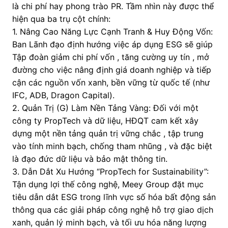
là chi phí hay phong trào PR. Tầm nhìn này được thể
hiện qua ba trụ cột chính:
1. Nâng Cao Năng Lực Cạnh Tranh & Huy Động Vốn:
Ban Lãnh đạo định hướng việc áp dụng ESG sẽ giúp
Tập đoàn giảm chi phí vốn , tăng cường uy tín , mở
đường cho việc nâng định giá doanh nghiệp và tiếp
cận các nguồn vốn xanh, bền vững từ quốc tế (như
IFC, ADB, Dragon Capital).
2. Quản Trị (G) Làm Nền Tảng Vàng: Đối với một
công ty PropTech và dữ liệu, HĐQT cam kết xây
dựng một nền tảng quản trị vững chắc , tập trung
vào tính minh bạch, chống tham nhũng , và đặc biệt
là đạo đức dữ liệu và bảo mật thông tin.
3. Dẫn Dắt Xu Hướng “PropTech for Sustainability”:
Tận dụng lợi thế công nghệ, Meey Group đặt mục
tiêu dẫn dắt ESG trong lĩnh vực số hóa bất động sản
thông qua các giải pháp công nghệ hỗ trợ giao dịch
xanh, quản lý minh bạch, và tối ưu hóa năng lượng