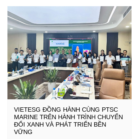
bài
viết
VIETESG ĐỒNG HÀNH CÙNG PTSC
MARINE TRÊN HÀNH TRÌNH CHUYỂN
ĐỔI XANH VÀ PHÁT TRIỂN BỀN
VỮNG