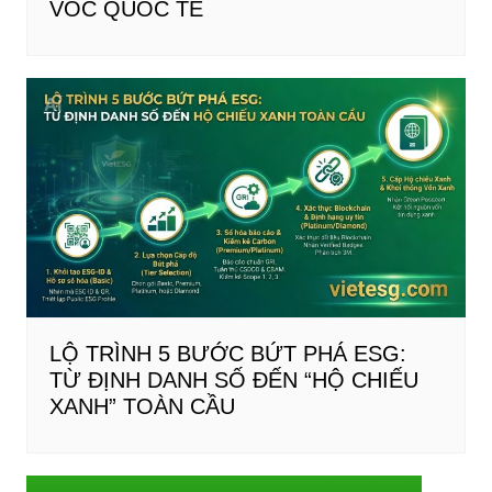
VÓC QUỐC TẾ
LỘ TRÌNH 5 BƯỚC BỨT PHÁ ESG:
TỪ ĐỊNH DANH SỐ ĐẾN “HỘ CHIẾU
XANH” TOÀN CẦU