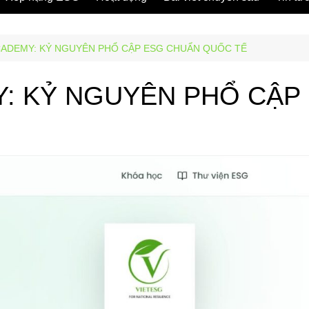
CADEMY: KỶ NGUYÊN PHỔ CẬP ESG CHUẨN QUỐC TẾ
Y: KỶ NGUYÊN PHỔ CẬP