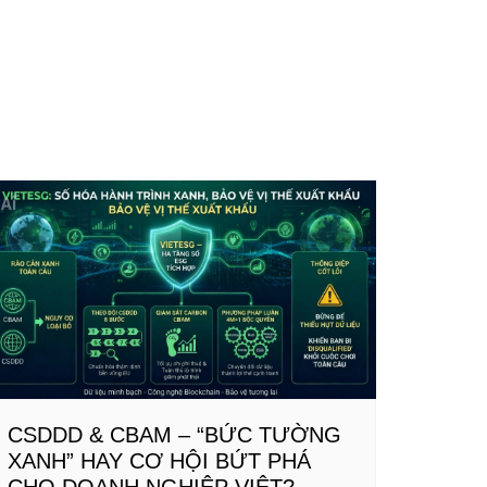
CSDDD & CBAM – “BỨC TƯỜNG
XANH” HAY CƠ HỘI BỨT PHÁ
CHO DOANH NGHIỆP VIỆT?