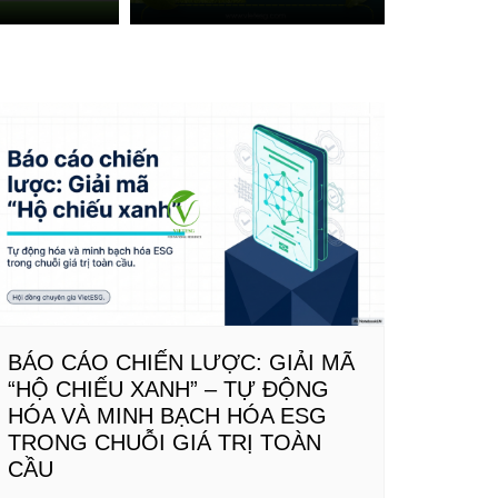
BÁO CÁO CHIẾN LƯỢC: GIẢI MÃ
“HỘ CHIẾU XANH” – TỰ ĐỘNG
HÓA VÀ MINH BẠCH HÓA ESG
TRONG CHUỖI GIÁ TRỊ TOÀN
CẦU