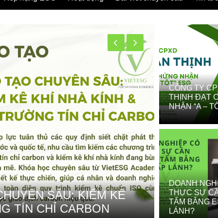
CÔNG TY CP
THỊNH ĐẠT
NHẬN “A – T
DOANH NGH
HUYÊN SÂU: KIỂM KÊ
QUYẾT Đ
THỰC SỰ C
TẤM BẰNG E
NG TÍN CHỈ CARBON
CỬA “DÒ
LÁNH?