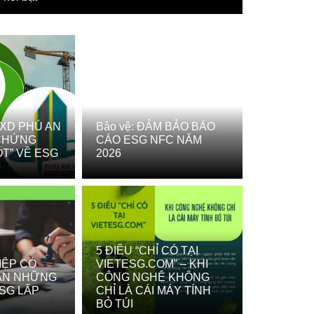
XD PHÚ AN
Bảo vệ: ĐẢM BẢO BÁO
 CHỨNG
CÁO ESG NFC NĂM
ỐT” VỀ ESG
2026
5 ĐIỀU “CHỈ CÓ TẠI
IỆP CÓ
VIETESG.COM” – KHI
ỊNH 1413/QĐ-TTG: BẢN LỀ CHIẾN LƯỢ
ẦN NHỮNG
CÔNG NGHỆ KHÔNG
SG LẤP
CHỈ LÀ CÁI MÁY TÍNH
NG VỐN XANH”
BỎ TÚI