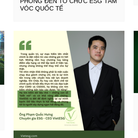
PHONG ĐẾN TỔ CHỨC ESG TẦM
VÓC QUỐC TẾ