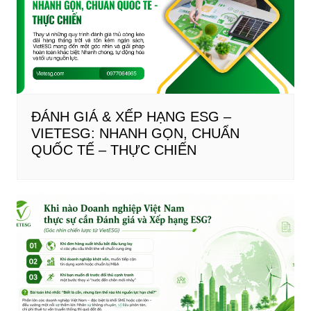
ĐÁNH GIÁ & XẾP HẠNG ESG –
VIETESG: NHANH GỌN, CHUẨN
QUỐC TẾ – THỰC CHIẾN