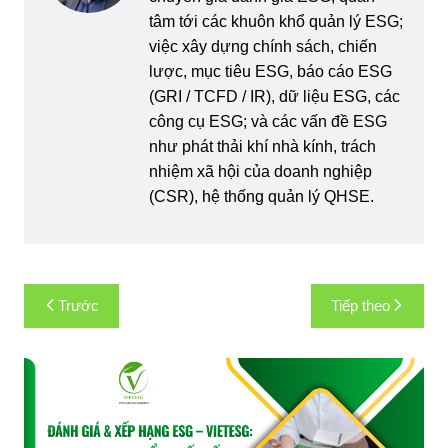
tâm tới các khuôn khổ quản lý ESG;
việc xây dựng chính sách, chiến
lược, mục tiêu ESG, báo cáo ESG
(GRI / TCFD / IR), dữ liệu ESG, các
công cụ ESG; và các vấn đề ESG
như phát thải khí nhà kính, trách
nhiệm xã hội của doanh nghiệp
(CSR), hệ thống quản lý QHSE.
Điều
Trước
Tiếp theo
hướng
bài
viết