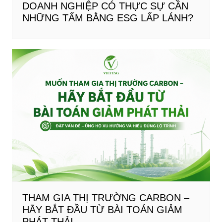
DOANH NGHIỆP CÓ THỰC SỰ CẦN
NHỮNG TẤM BẰNG ESG LẤP LÁNH?
THAM GIA THỊ TRƯỜNG CARBON –
HÃY BẮT ĐẦU TỪ BÀI TOÁN GIẢM
PHÁT THẢI