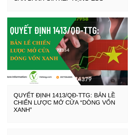
QUYẾT ĐỊNH 1413/QĐ-TTG: BẢN LỀ
CHIẾN LƯỢC MỞ CỬA “DÒNG VỐN
XANH”