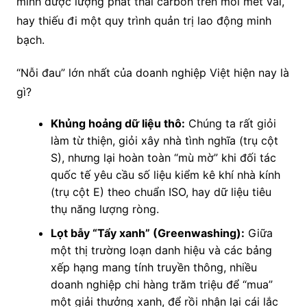
minh được lượng phát thải carbon trên mỗi mét vải,
hay thiếu đi một quy trình quản trị lao động minh
bạch.
“Nỗi đau” lớn nhất của doanh nghiệp Việt hiện nay là
gì?
Khủng hoảng dữ liệu thô:
Chúng ta rất giỏi
làm từ thiện, giỏi xây nhà tình nghĩa (trụ cột
S), nhưng lại hoàn toàn “mù mờ” khi đối tác
quốc tế yêu cầu số liệu kiểm kê khí nhà kính
(trụ cột E) theo chuẩn ISO, hay dữ liệu tiêu
thụ năng lượng ròng.
Lọt bẫy “Tẩy xanh” (Greenwashing):
Giữa
một thị trường loạn danh hiệu và các bảng
xếp hạng mang tính truyền thông, nhiều
doanh nghiệp chi hàng trăm triệu để “mua”
một giải thưởng xanh, để rồi nhận lại cái lắc