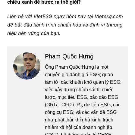
chiếu xanh để bước ra thế giới?
Liên hệ với VietESG ngay hôm nay tại Vietesg.com
để bắt đầu hành trình chuẩn hóa và định vị thương
hiệu bền vững của bạn.
Phạm Quốc Hưng
Ông Phạm Quốc Hưng là một
chuyên gia đánh giá ESG; quan
tâm tới các khuôn khổ quản lý ESG;
việc xây dựng chính sách, chiến
lược, mục tiêu ESG, báo cáo ESG
(GRI / TCFD / IR), dữ liệu ESG, các
công cụ ESG; và các vấn đề ESG
như phát thải khí nhà kính, trách
nhiệm xã hội của doanh nghiệp
(CSR), hệ thống quản lý QHSE.