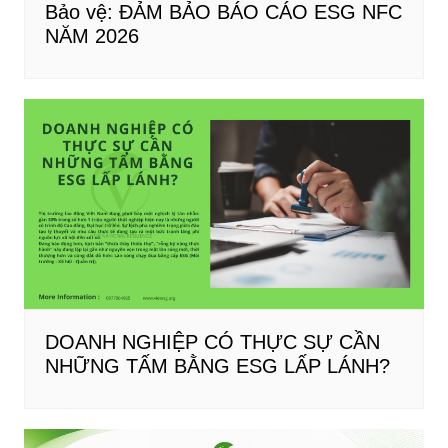
Bảo vệ: ĐẢM BẢO BÁO CÁO ESG NFC
NĂM 2026
DOANH NGHIỆP CÓ THỰC SỰ CẦN
NHỮNG TẤM BẰNG ESG LẤP LÁNH?