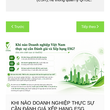
Điều
Trước
Tiếp theo
hướng
bài
viết
KHI NÀO DOANH NGHIỆP THỰC SỰ
CẦN ĐÁNH GIÁ XẾP HẠNG ESG